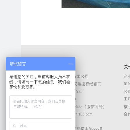
请您留言
联系我们
关
感谢您的关注，当前客服人员不在
上海筠森包装材料有限公司
企
线，请填写一下您的信息，我们会
RUST-X上海,江苏,安徽授权经销商
RU
尽快和您联系。
电话：+86-13916136925
公
传真：021-60130708
工
手机：+86-13916136925（微信同号）
核
邮箱：13916136925@163.com
合
Q Q：1249655172
地址：上海市青浦区新凤中路555号