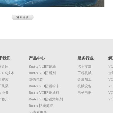
返回目录
于我们
产品中心
服务行业
解
业介绍
Rust-x VCI防锈油
汽车零部
V
ST-X技术
Rust-x VCI防锈剂
工程机械
金
司资质
防锈包装
金属加工
V
厂风采
Rust-x VCI防锈粉末
机械设备
V
心业务
Rust-x VCI防锈涂料
电子电器
V
作客户
Rust-x VCI防锈添加剂
V
Rust-x 防锈海绵
>>查看更多