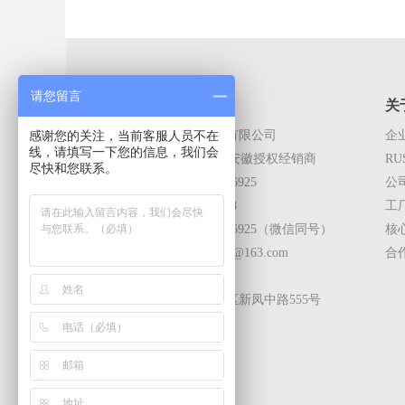
请您留言
联系我们
关
感谢您的关注，当前客服人员不在
上海筠森包装材料有限公司
企
线，请填写一下您的信息，我们会
RUST-X上海,江苏,安徽授权经销商
RU
尽快和您联系。
电话：+86-13916136925
公
传真：021-60130708
工
手机：+86-13916136925（微信同号）
核
邮箱：13916136925@163.com
合
Q Q：1249655172
地址：上海市青浦区新凤中路555号