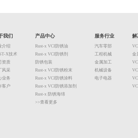
于我们
产品中心
服务行业
解
业介绍
Rust-x VCI防锈油
汽车零部
V
ST-X技术
Rust-x VCI防锈剂
工程机械
金
司资质
防锈包装
金属加工
V
厂风采
Rust-x VCI防锈粉末
机械设备
V
心业务
Rust-x VCI防锈涂料
电子电器
V
作客户
Rust-x VCI防锈添加剂
V
Rust-x 防锈海绵
>>查看更多